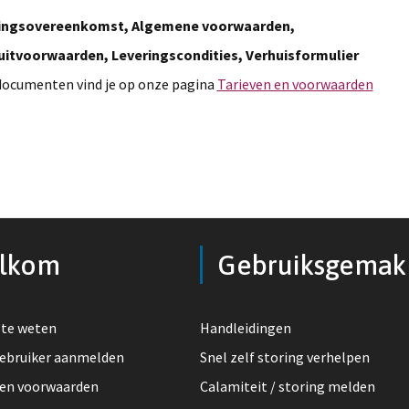
ingsovereenkomst, Algemene voorwaarden,
uitvoorwaarden, Leveringscondities, Verhuisformulier
documenten vind je op onze pagina
Tarieven en voorwaarden
lkom
Gebruiksgemak
te weten
Handleidingen
ebruiker aanmelden
Snel zelf storing verhelpen
 en voorwaarden
Calamiteit / storing melden