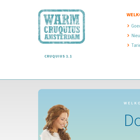
WELK
Goe
Nieu
Tari
CRUQUIUS 1.1
WELK
D