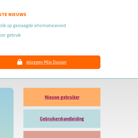
STE NIEUWS
blik op geslaagde informatieavond
oor gebruik
inloggen Mijn Dossier
Nieuwe gebruiker
Gebruikershandleiding