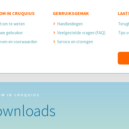
OM IN CRUQUIUS
GEBRUIKSGEMAK
LAAT
d om te weten
Handleidingen
Terug
we gebruiker
Veelgestelde vragen (FAQ)
Tips v
even en voorwaarden
Service en storingen
OM IN CRUQUIUS
ownloads