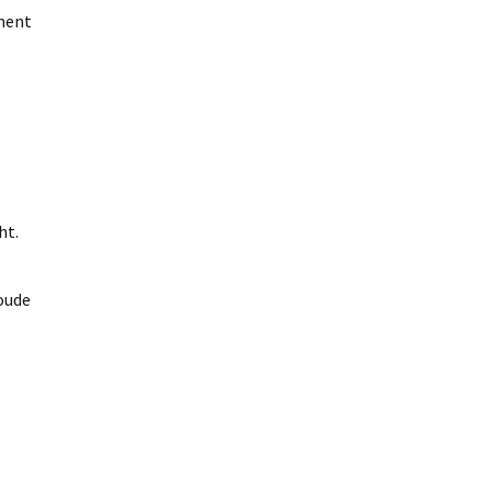
ement
ht.
oude