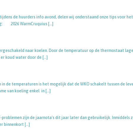
ijdens de huurders info avond, delen wij onderstaand onze tips voor het
ning: 2026 WarmCruquius
[…]
rgeschakeld naar koelen. Door de temperatuur op de thermostaat lage
l er koud water door de
[…]
in de temperaturen is het mogelijk dat de WKO schakelt tussen de lev
ame van koeling enkel in
[…]
oblemen zijn de jaarnota’s dit jaar later dan gebruikelijk. Inmiddels z
er binnenkort
[…]