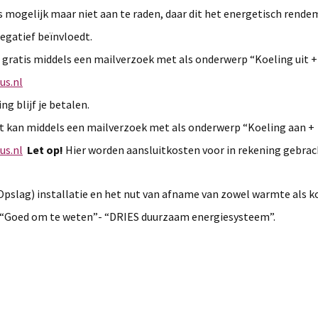
s mogelijk maar niet aan te raden, daar dit het energetisch rend
gatief beïnvloedt.
 gratis middels een mailverzoek met als onderwerp “Koeling uit +
us.nl
g blijf je betalen.
Dit kan middels een mailverzoek met als onderwerp “Koeling aan +
us.nl
Let op!
Hier worden aansluitkosten voor in rekening gebrac
slag) installatie en het nut van afname van zowel warmte als k
er “Goed om te weten”- “DRIES duurzaam energiesysteem”.