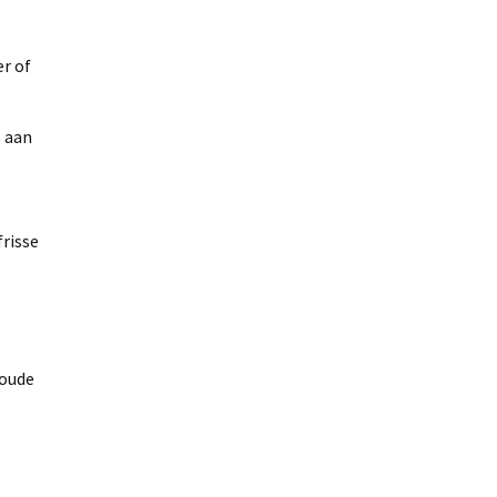
r of
s aan
frisse
koude